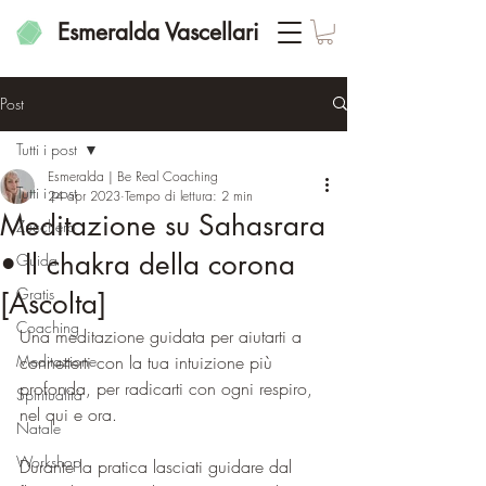
Esmeralda Vascellari
Post
Tutti i post
Esmeralda | Be Real Coaching
Tutti i post
24 apr 2023
Tempo di lettura: 2 min
Meditazione su Sahasrara
Zucchero
• Il chakra della corona
Guida
Gratis
[Ascolta]
Coaching
Una meditazione guidata per aiutarti a 
Meditazione
connetterti con la tua intuizione più 
profonda, per radicarti con ogni respiro, 
Spiritualità
nel qui e ora.
Natale
Workshop
Durante la pratica lasciati guidare dal 