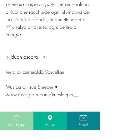
ponte tra corpo e spirito
, un arcobaleno 
di luci che racchiude ogni sfumatura del 
tuo sé più profondo, riconnettendoci al 
7° chakra attraverso ogni centro di 
energia.
✨ 
Buon ascolto! 
 ✨  
Testo di Esmeralda Vascellari
Musica di True Sleeper • 
www.instagram.com/truesleeper__
https://youtu.be/WlkXhmCdCPA
Whatsapp
Maps
Email