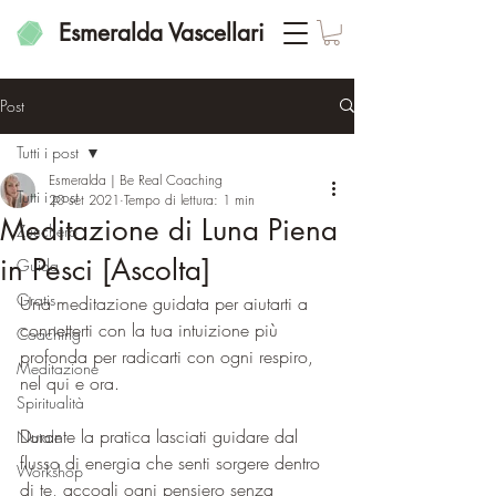
Esmeralda Vascellari
Post
Tutti i post
Esmeralda | Be Real Coaching
Tutti i post
20 set 2021
Tempo di lettura: 1 min
Meditazione di Luna Piena
Zucchero
in Pesci [Ascolta]
Guida
Gratis
Una meditazione guidata per aiutarti a 
connetterti con la tua intuizione più 
Coaching
profonda per radicarti con ogni respiro, 
Meditazione
nel qui e ora.    
Spiritualità
Durante la pratica lasciati guidare dal 
Natale
flusso di energia che senti sorgere dentro 
Workshop
di te, accogli ogni pensiero senza 