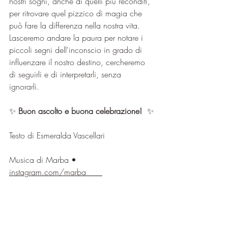
nostri sogni, anche di quelli più reconditi, 
per ritrovare quel pizzico di magia che 
può fare la differenza nella nostra vita. 
Lasceremo andare la paura per notare i 
piccoli segni dell'inconscio in grado di 
influenzare il nostro destino, cercheremo 
di seguirli e di interpretarli, senza 
ignorarli.  
✨ 
Buon ascolto e buona celebrazione! 
 ✨
Testo di Esmeralda Vascellari 
Musica di Marba • 
instagram.com/marba____