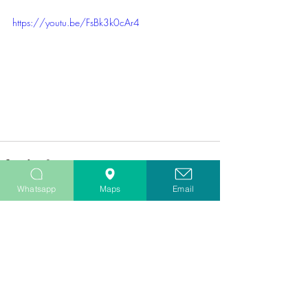
https://youtu.be/FsBk3k0cAr4
Whatsapp
Maps
Email
Post recenti
Mostra tutti