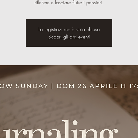
riflettere e lasciare fluire i pensieri.
La registrazione è stata chiusa
Scopri gli altri eventi