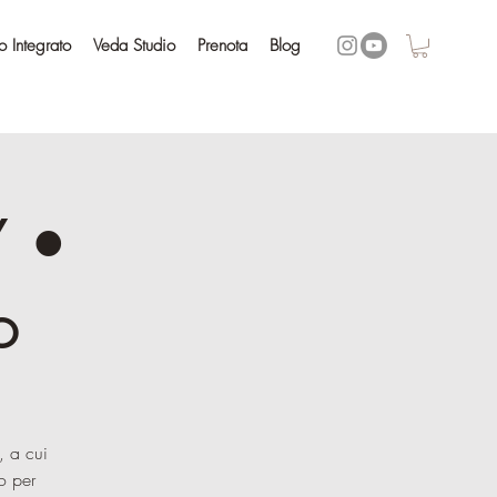
 Integrato
Veda Studio
Prenota
Blog
 •
o
, a cui
o per