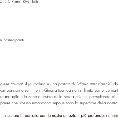
00136 Roma RM, Italia
ri partecipanti
nglese 
journal
, il journaling è una pratica di “
diario emozionale
” ch
pri pensieri e sentimenti. Questa tecnica non si limita semplicemente 
scandagliare le zone d’ombra della nostra psiche, permettendo di f
 paure che spesso rimangono sepolte sotto la superficie della nostra
iamo 
entrare in contatto con le nostre emozioni più profonde,
 compre