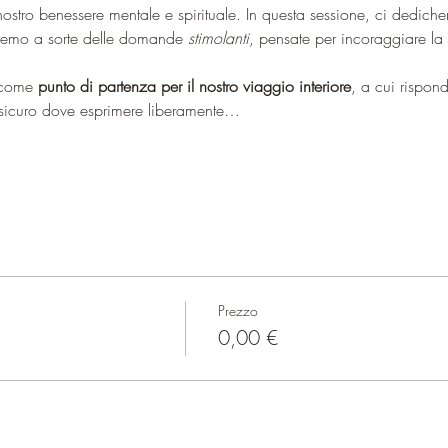
 nostro benessere mentale e spirituale. In questa sessione, ci dedic
reremo a sorte delle domande 
stimolanti
, pensate per incoraggiare la 
come 
punto di partenza per il nostro viaggio interiore
, a cui rispond
sicuro dove esprimere liberamente…
Prezzo
0,00 €