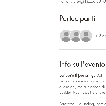
Roma, Via Luigi Rizzo, 53, 
Partecipanti
+ 3 alt
Info sull'evento
Sai cos’è il journaling? 
Dall’i
per esplorare e scaricare i pro
quotidiani, ma si propone di 
desideri inconfessati e anche
Attraverso il journaling, poss