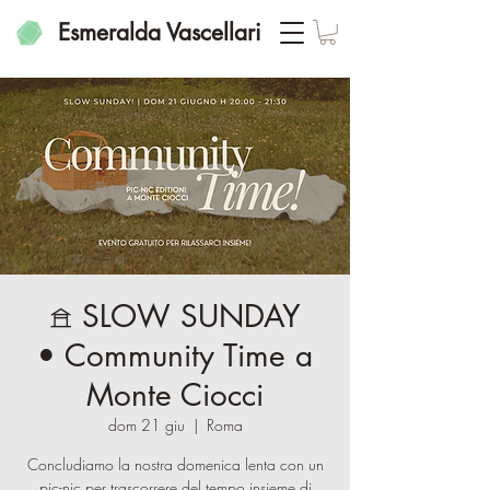
Esmeralda Vascellari
𖠿 SLOW SUNDAY
• Community Time a
Monte Ciocci
dom 21 giu
  |  
Roma
Concludiamo la nostra domenica lenta con un
pic-nic per trascorrere del tempo insieme di