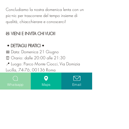
Concludiamo la nostra domenica lenta con un 
pic-nic per trascorrere del tempo insieme di 
qualità, chiacchierare e conoscerci!
🧸 
VIENI E INVITA CHI VUOI!
• DETTAGLI PRATICI •
📅 Data: Domenica 21 Giugno
⏰ Orario: dalle 20:00 alle 21:30
📍 Luogo: Parco Monte Ciocci, Via Domizia 
Lucilla, 74-76, 00136 Roma
Mostra di più
Whatsapp
Maps
Email
Biglietti
Vendita terminata
Tipo di biglietto