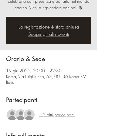
celebrarla con presenza e portarla nel mondo
esterno. Vieni a risplendere con noi! 𖤓
La registrazione è stata chiusa
Scopri gli altri eventi
Orario & Sede
19 giu 2026, 20:00 – 22:30
Roma, Via Luigi Rizzo, 53, 00136 Roma RM,
Italia
Partecipanti
+ 2 altri partecipanti
Info sull'evento