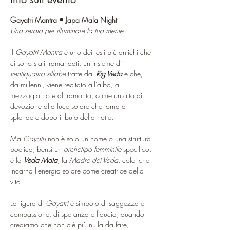
Gayatri Mantra • Japa Mala Night
Una serata per illuminare la tua mente
Il 
Gayatri Mantra
 è uno dei testi più antichi che 
ci sono stati tramandati, un insieme di 
ventiquattro sillabe
 tratte dal 
Rig Veda
 e che, 
da millenni, viene recitato all'alba, a 
mezzogiorno e al tramonto, come un atto di 
devozione alla luce solare che torna a 
splendere dopo il buio della notte. 
Ma 
Gayatri
 non è solo un nome o una struttura 
poetica, bensì un 
archetipo femminile
 specifico: 
è la 
Veda Mata
, la 
Madre dei Veda
, colei che 
incarna l'energia solare come creatrice della 
vita.
La figura di 
Gayatri
 è simbolo di saggezza e 
compassione, di speranza e fiducia, quando 
crediamo che non c'è più nulla da fare, 