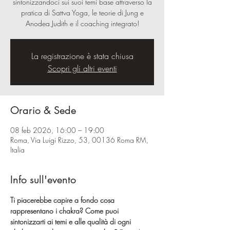
sintonizzandoci sui suoi temi base attraverso la
pratica di Sattva Yoga, le teorie di Jung e
Anodea Judith e il coaching integrato!
La registrazione è stata chiusa
Scopri gli altri eventi
Orario & Sede
08 feb 2026, 16:00 – 19:00
Roma, Via Luigi Rizzo, 53, 00136 Roma RM,
Italia
Info sull'evento
Ti piacerebbe capire a fondo cosa 
rappresentano i chakra? Come puoi 
sintonizzarti ai temi e alle qualità di ogni 