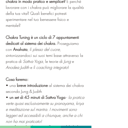
chakra in modo pratico e semplice?
 E perché 
lavorare con i chakra può migliorare la qualità 
della tua vita? Quali benefici potresti 
sperimentare nel tuo benessere fisico e 
mentale? 
Chakra Tuning è un ciclo di 7 appuntamenti 
dedicati al sistema dei chakra. 
Proseguiamo 
con 
Anahata
, il 
plesso
del cuore
, 
sintonizzandoci sui suoi temi base attraverso la 
pratica di 
Sattva Yoga
, le teorie di 
Jung
 e 
Anodea Judith
 e il 
coaching integrato
!
Cosa faremo:
• una 
breve introduzione
 al sistema dei chakra 
secondo Jung & Judith
• 
un set di 45 minuti di Sattva Yoga
 -
 la pratica 
verte quasi esclusivamente su pranayama, kriya 
e meditazione sul mantra. I movimenti sono 
leggeri ed accessibili a chiunque, anche a chi 
non ha mai praticato!
• 
un focus di 60 minuti sulla teoria del chakra
: 