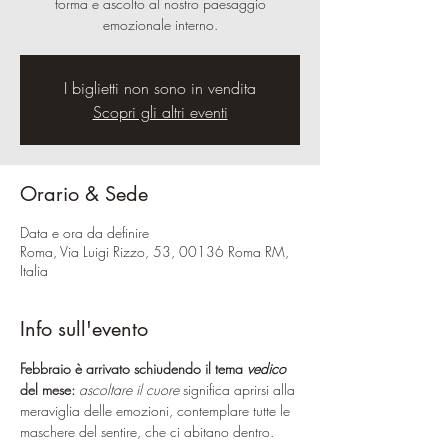
forma e ascolto al nostro paesaggio
emozionale interno.
I biglietti non sono in vendita
Scopri gli altri eventi
Orario & Sede
Data e ora da definire
Roma, Via Luigi Rizzo, 53, 00136 Roma RM,
Italia
Info sull'evento
Febbraio è arrivato schiudendo il tema 
vedico
del mese:
ascoltare il cuore
 significa aprirsi alla 
meraviglia delle emozioni, contemplare tutte le 
maschere del sentire, che ci abitano dentro.