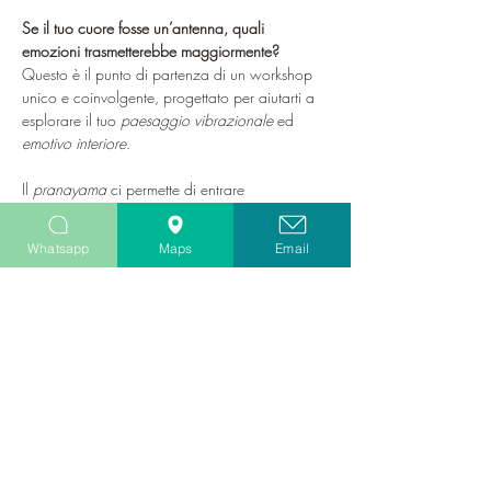
Se il tuo cuore fosse un’antenna, quali 
emozioni trasmetterebbe maggiormente?
Questo è il punto di partenza di un workshop 
unico e coinvolgente, progettato per aiutarti a 
esplorare il tuo 
paesaggio vibrazionale
 ed 
emotivo interiore
. 
Il 
pranayama
 ci permette di entrare 
profondamente in contatto con il campo del 
cuore: respirare è la prima porta d'accesso e 
Whatsapp
Maps
Email
la più immediata per scoprire e affinare le 
emozioni che ci risuonano dentro. 
Continueremo poi a 
dare forma
 ai nostri 
sentimenti attraverso diverse modalità espressive 
del 
coaching integrato
, tra cui la
 Ruota delle 
Emozioni primarie e secondarie, 
la
 scrittura 
creativa
 e il 
disegno
intuitivo
. Questi strumenti ci 
aiuteranno a esternare e comprendere meglio 
la complessità delle nostre emozioni, rendendo 
tangibile ciò che spesso è sfuggente e difficile…