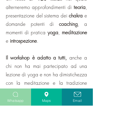
alterneremo approfondimenti di
teoria
,
presentazione del sistema dei
chakra
e
domande potenti di
coaching
, a
momenti di pratica
yoga
,
meditazione
e
introspezione
.
Il workshop è adatto a tutti,
anche a
chi non ha mai partecipato ad una
lezione di yoga e non ha dimistichezza
con la meditazione e la tradizione
spirituale indiana!
Whatsapp
Maps
Email
PROGR
AMMA
📒 Meditazione & Teoria con