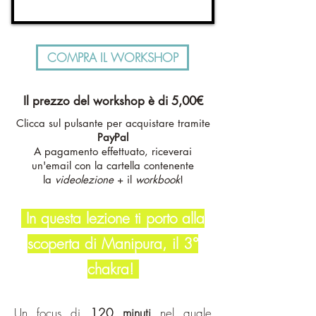
COMPRA IL WORKSHOP
Il prezzo del workshop è di 5,00€
Clicca sul pulsante per acquistare tramite
PayPal
A pagamento effettuato, riceverai
un'email con la cartella contenente
la
videolezione
+ il
workbook
!
In questa lezione ti porto alla
scoperta di Manipura, il 3°
chakra!
Un focus di
120 minuti
nel quale