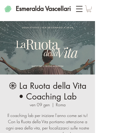
Esmeralda Vascellari
𖥞 La Ruota della Vita
• Coaching Lab
ven 09 gen
  |  
Roma
Il coaching lab per iniziare l'anno come sei tu!
Con la Ruota della Vita portiamo attenzione a
ogni area della vita, per focalizzarci sulle nostre