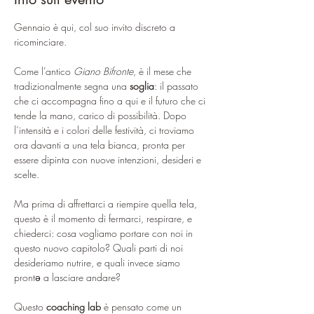
Gennaio è qui, col suo invito discreto a 
ricominciare. 
Come l’antico 
Giano Bifronte
, è il mese che 
tradizionalmente segna una 
soglia
: il passato 
che ci accompagna fino a qui e il futuro che ci 
tende la mano, carico di possibilità. Dopo 
l’intensità e i colori delle festività, ci troviamo 
ora davanti a una tela bianca, pronta per 
essere dipinta con nuove intenzioni, desideri e 
scelte.
Ma prima di affrettarci a riempire quella tela, 
questo è il momento di fermarci, respirare, e 
chiederci: cosa vogliamo portare con noi in 
questo nuovo capitolo? Quali parti di noi 
desideriamo nutrire, e quali invece siamo 
prontə a lasciare andare?
Questo 
coaching lab 
è pensato come un 